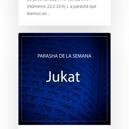
(Números 22:2-25:9) L a parashá que
leemos en…