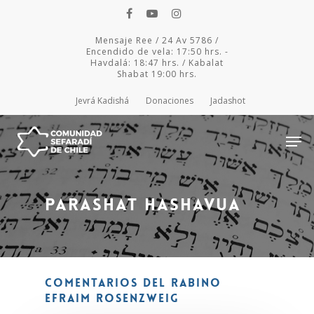
Mensaje Ree / 24 Av 5786 /
Encendido de vela: 17:50 hrs. -
Havdalá: 18:47 hrs. / Kabalat
Shabat 19:00 hrs.
Jevrá Kadishá
Donaciones
Jadashot
Parashat Hashavua
Hit enter to search or ESC to close
Comentarios del Rabino
Efraim Rosenzweig