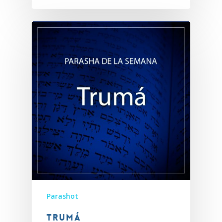
Parashot
Trumá