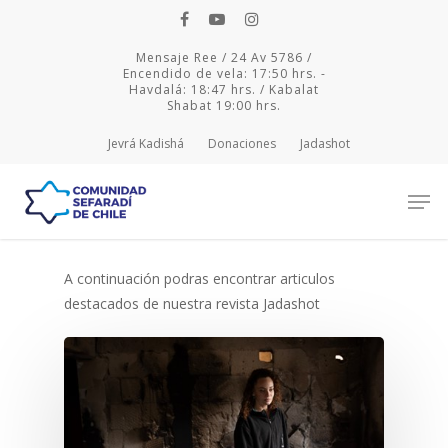
Mensaje Ree / 24 Av 5786 /
Encendido de vela: 17:50 hrs. -
Havdalá: 18:47 hrs. / Kabalat
Shabat 19:00 hrs.
Jevrá Kadishá
Donaciones
Jadashot
A continuación podras encontrar articulos
Hit enter to search or ESC to close
destacados de nuestra revista Jadashot