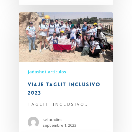
Jadashot artículos
Viaje Taglit inclusivo
2023
T A G L I T I N C L U S I V O…
sefaradies
septiembre 1, 2023