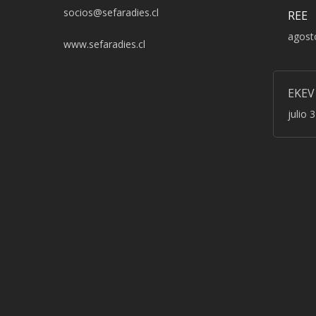
socios@sefaradies.cl
REE
agost
www.sefaradies.cl
EKEV
julio 