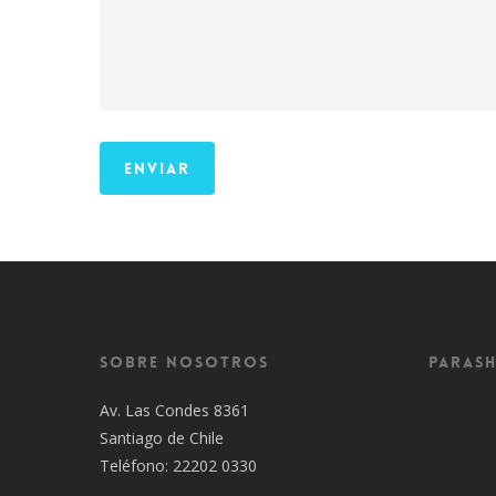
Sobre Nosotros
Parash
Av. Las Condes 8361
Santiago de Chile
Teléfono: 22202 0330