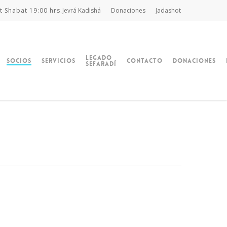
t Shabat 19:00 hrs.
Jevrá Kadishá
Donaciones
Jadashot
Legado
Socios
Servicios
Contacto
Donaciones
Sefaradí