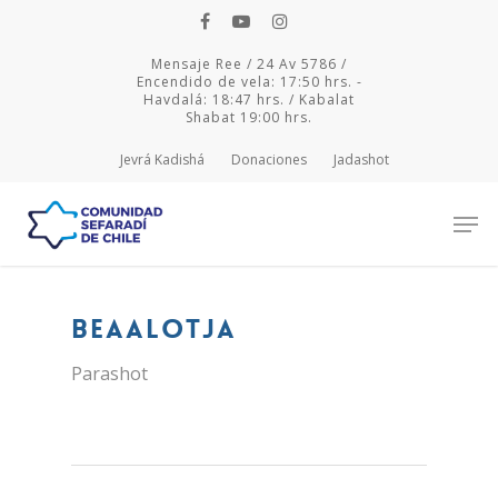
Mensaje Ree / 24 Av 5786 /
Encendido de vela: 17:50 hrs. -
Havdalá: 18:47 hrs. / Kabalat
Shabat 19:00 hrs.
Jevrá Kadishá
Donaciones
Jadashot
Hit enter to search or ESC to close
Beaalotja
Parashot