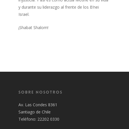
y durante su liderazgo al frente de los B’nei
Israel.
¡Shabat Shalom!
Sobre Nosotros
Av. Las Condes 8361
Santiago de Chile
Teléfono: 22202 0330