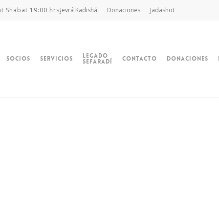
at Shabat 19:00 hrs.
Jevrá Kadishá
Donaciones
Jadashot
Legado
Socios
Servicios
Contacto
Donaciones
Sefaradí