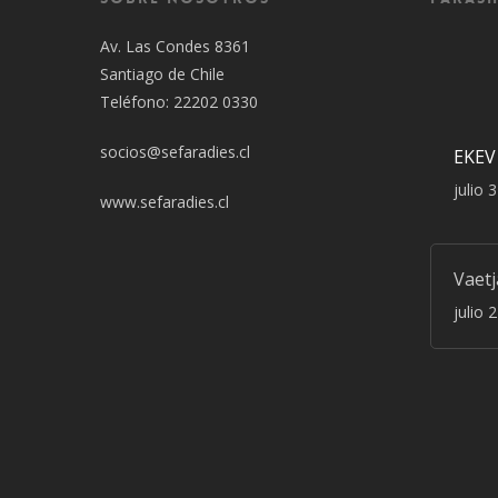
Av. Las Condes 8361
Santiago de Chile
Teléfono: 22202 0330
socios@sefaradies.cl
EKEV
julio 
www.sefaradies.cl
Vaet
julio 