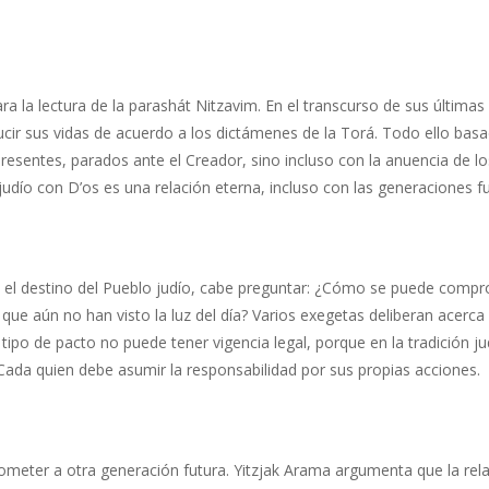
ara la lectura de la parashát Nitzavim. En el transcurso de sus última
ucir sus vidas de acuerdo a los dictámenes de la Torá. Todo ello basa
resentes, parados ante el Creador, sino incluso con la anuencia de l
udío con D’os es una relación eterna, incluso con las generaciones fu
 el destino del Pueblo judío, cabe preguntar: ¿Cómo se puede compr
que aún no han visto la luz del día? Varios exegetas deliberan acerca d
po de pacto no puede tener vigencia legal, porque en la tradición jud
. Cada quien debe asumir la responsabilidad por sus propias acciones.
eter a otra generación futura. Yitzjak Arama argumenta que la relac