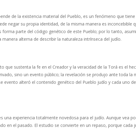
ende de la existencia material del Pueblo, es un fenómeno que tiene 
de negar su propia identidad, de la misma manera es inconcebible qu
os forma parte del código genético de este Pueblo; por lo tanto, asum
manera alterna de describir la naturaleza intrínseca del judío.
o que sustenta la fe en el Creador y la veracidad de la Torá es el he
rivado, sino un evento público; la revelación se produjo ante toda la
se evento alteró el contenido genético del Pueblo judío y cada uno d
s una experiencia totalmente novedosa para el judío. Aunque vea por 
tado en el pasado. El estudio se convierte en un repaso, porque cada 