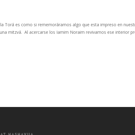
 la Torá es como si rememoráramos algo que esta impreso en nuestro
una mitzvá. Al acercarse los Iamim Noraim revivamos ese interior pro
at Hashavua