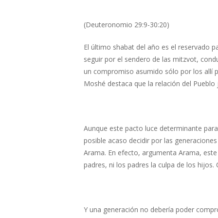
Hit enter to search or ESC to close
(Deuteronomio 29:9-30:20)
El último shabat del año es el reservado p
seguir por el sendero de las mitzvot, cond
un compromiso asumido sólo por los allí p
Moshé destaca que la relación del Pueblo j
Aunque este pacto luce determinante para
posible acaso decidir por las generaciones 
Arama. En efecto, argumenta Arama, este ti
padres, ni los padres la culpa de los hijos
Y una generación no debería poder comprom