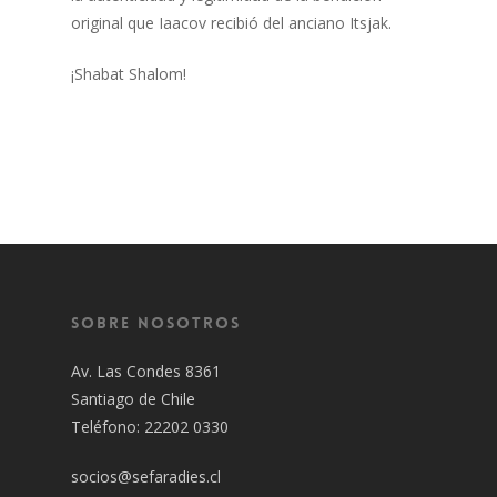
original que Iaacov recibió del anciano Itsjak.
¡Shabat Shalom!
Sobre Nosotros
Av. Las Condes 8361
Santiago de Chile
Teléfono: 22202 0330
socios@sefaradies.cl