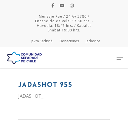
Mensaje Ree / 24 Av 5786 /
Encendido de vela: 17:50 hrs. -
Havdalá: 18:47 hrs. / Kabalat
Shabat 19:00 hrs.
Jevrá Kadishá
Donaciones
Jadashot
Hit enter to search or ESC to close
JADASHOT 955
JADASHOT_