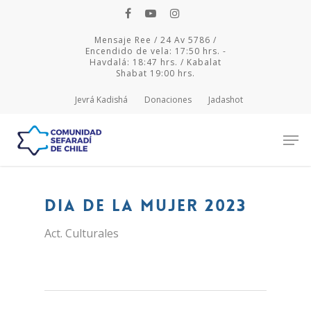
Mensaje Ree / 24 Av 5786 /
Encendido de vela: 17:50 hrs. -
Havdalá: 18:47 hrs. / Kabalat
Shabat 19:00 hrs.
Jevrá Kadishá
Donaciones
Jadashot
Hit enter to search or ESC to close
DIA DE LA MUJER 2023
Act. Culturales