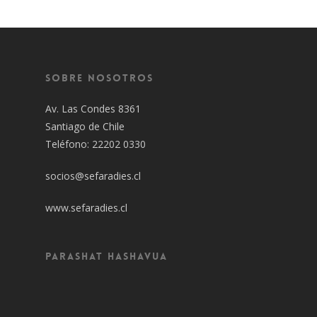
Sobre Nosotros
Av. Las Condes 8361
Santiago de Chile
Teléfono: 22202 0330
socios@sefaradies.cl
www.sefaradies.cl
Parashat Hashavua