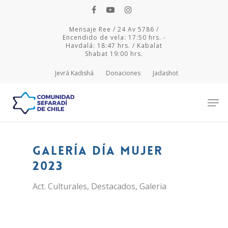
Mensaje Ree / 24 Av 5786 /
Encendido de vela: 17:50 hrs. -
Havdalá: 18:47 hrs. / Kabalat
Shabat 19:00 hrs.
Jevrá Kadishá
Donaciones
Jadashot
Hit enter to search or ESC to close
Galería Día Mujer
2023
Act. Culturales
,
Destacados
,
Galeria