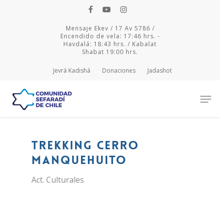
Mensaje Ekev / 17 Av 5786 /
Encendido de vela: 17:46 hrs. -
Havdalá: 18:43 hrs. / Kabalat
Shabat 19:00 hrs.
Jevrá Kadishá
Donaciones
Jadashot
Hit enter to search or ESC to close
Trekking Cerro
Manquehuito
Act. Culturales