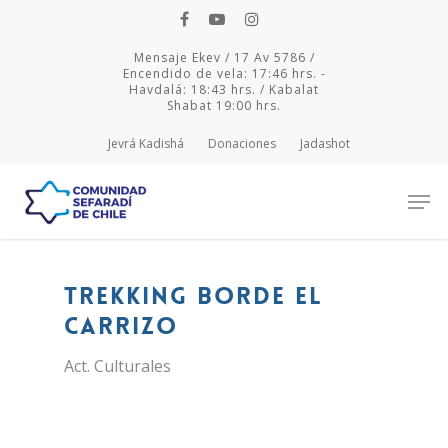
Mensaje Ekev / 17 Av 5786 /
Encendido de vela: 17:46 hrs. -
Havdalá: 18:43 hrs. / Kabalat
Shabat 19:00 hrs.
Jevrá Kadishá
Donaciones
Jadashot
Hit enter to search or ESC to close
Trekking Borde el
Carrizo
Act. Culturales