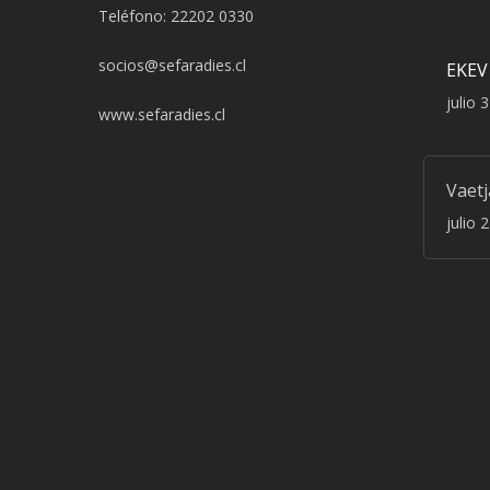
Teléfono: 22202 0330
socios@sefaradies.cl
EKEV
julio 
www.sefaradies.cl
Vaet
julio 