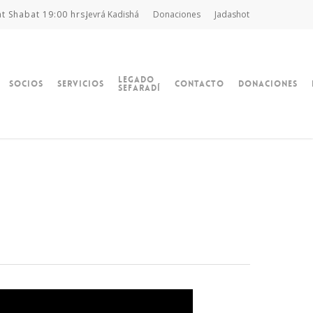
at Shabat 19:00 hrs.
Jevrá Kadishá
Donaciones
Jadashot
Legado
Socios
Servicios
Contacto
Donaciones
Sefaradí