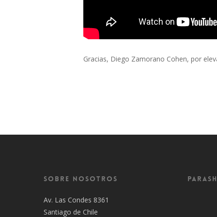
Gracias, Diego Zamorano Cohen, por elevar
Sobre Nosotros
Parash
Av. Las Condes 8361
Santiago de Chile