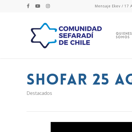
Mensaje Ekev / 17 A
Quienes
Somos
Shofar 25 a
Destacados
Hit enter to search or ESC to close