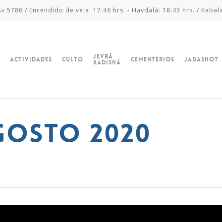
v 5786 / Encendido de vela: 17:46 hrs. - Havdalá: 18:43 hrs. / Kabal
Jevrá
Actividades
Culto
Cementerios
Jadashot
Kadishá
gosto 2020