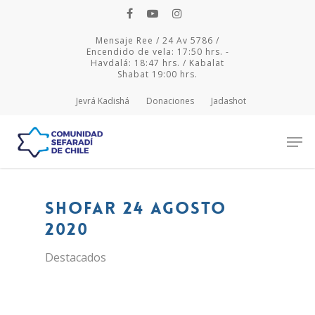
Mensaje Ree / 24 Av 5786 /
Encendido de vela: 17:50 hrs. -
Havdalá: 18:47 hrs. / Kabalat
Shabat 19:00 hrs.
Jevrá Kadishá
Donaciones
Jadashot
Hit enter to search or ESC to close
Shofar 24 agosto
2020
Destacados