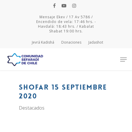
Mensaje Ekev / 17 Av 5786 /
Encendido de vela: 17:46 hrs. -
Havdalá: 18:43 hrs. / Kabalat
Shabat 19:00 hrs.
Jevrá Kadishá
Donaciones
Jadashot
Hit enter to search or ESC to close
Shofar 15 septiembre
2020
Destacados