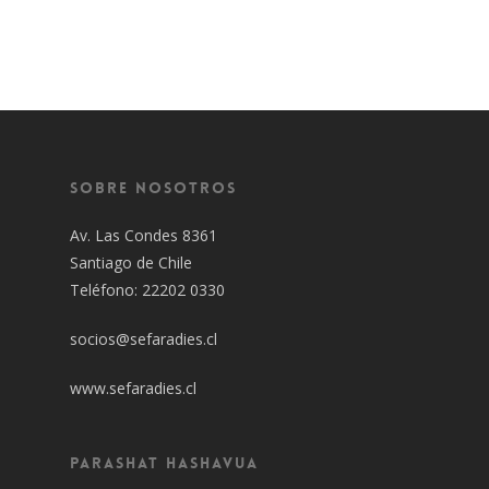
Sobre Nosotros
Av. Las Condes 8361
Santiago de Chile
Teléfono: 22202 0330
socios@sefaradies.cl
www.sefaradies.cl
Parashat Hashavua