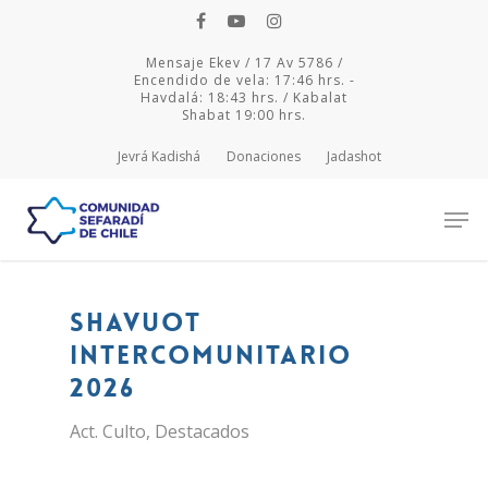
Mensaje Ekev / 17 Av 5786 /
Encendido de vela: 17:46 hrs. -
Havdalá: 18:43 hrs. / Kabalat
Shabat 19:00 hrs.
Jevrá Kadishá
Donaciones
Jadashot
Hit enter to search or ESC to close
Shavuot
Intercomunitario
2026
Act. Culto
,
Destacados