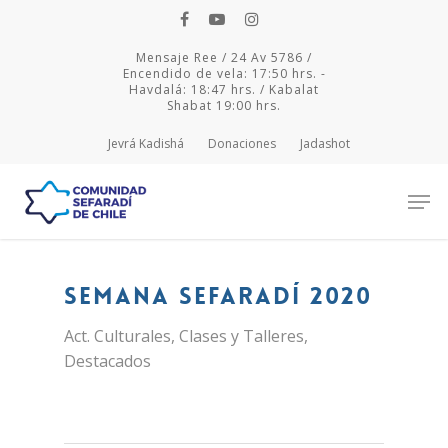
Mensaje Ree / 24 Av 5786 /
Encendido de vela: 17:50 hrs. -
Havdalá: 18:47 hrs. / Kabalat
Shabat 19:00 hrs.
Jevrá Kadishá
Donaciones
Jadashot
Hit enter to search or ESC to close
Semana Sefaradí 2020
Act. Culturales
,
Clases y Talleres
,
Destacados