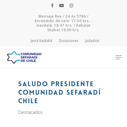
Mensaje Ree / 24 Av 5786 /
Encendido de vela: 17:50 hrs. -
Havdalá: 18:47 hrs. / Kabalat
Shabat 19:00 hrs.
Jevrá Kadishá
Donaciones
Jadashot
Hit enter to search or ESC to close
Saludo Presidente
Comunidad Sefaradí
Chile
Destacados