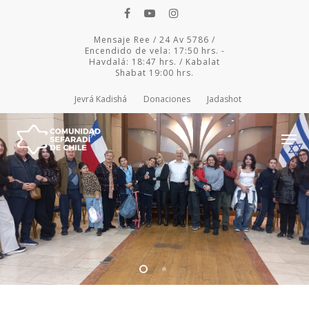
Mensaje Ree / 24 Av 5786 /
Encendido de vela: 17:50 hrs. -
Havdalá: 18:47 hrs. / Kabalat
Shabat 19:00 hrs.
Jevrá Kadishá
Donaciones
Jadashot
Hit enter to search or ESC to close