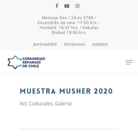
Mensaje Ree / 24 Av 5786 /
Encendido de vela: 17:50 hrs. -
Havdalá: 18:47 hrs. / Kabalat
Shabat 19:00 hrs.
Jevrá Kadishá
Donaciones
Jadashot
Hit enter to search or ESC to close
Muestra Musher 2020
Act. Culturales
,
Galeria