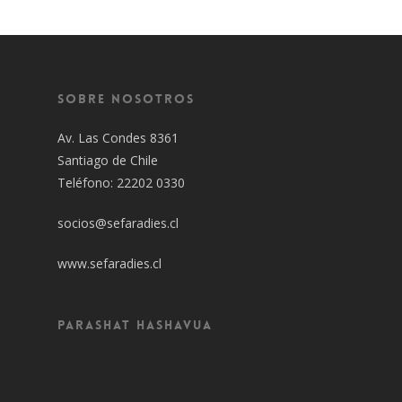
Sobre Nosotros
Av. Las Condes 8361
Santiago de Chile
Teléfono: 22202 0330
socios@sefaradies.cl
www.sefaradies.cl
Parashat Hashavua