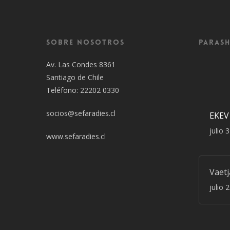
Sobre Nosotros
Parash
Av. Las Condes 8361
Santiago de Chile
Teléfono: 22202 0330
socios@sefaradies.cl
EKEV
julio 
www.sefaradies.cl
Vaet
julio 