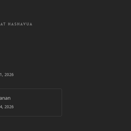
at Hashavua
31, 2026
janan
24, 2026