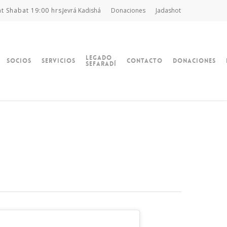
at Shabat 19:00 hrs.
Jevrá Kadishá
Donaciones
Jadashot
Legado
Socios
Servicios
Contacto
Donaciones
Sefaradí