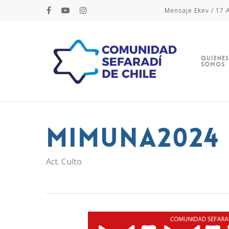
Mensaje Ekev / 17 A
Quienes
Somos
mimuna2024
Act. Culto
Hit enter to search or ESC to close