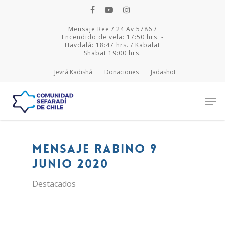
Mensaje Ree / 24 Av 5786 /
Encendido de vela: 17:50 hrs. -
Havdalá: 18:47 hrs. / Kabalat
Shabat 19:00 hrs.
Jevrá Kadishá
Donaciones
Jadashot
Hit enter to search or ESC to close
Mensaje Rabino 9
junio 2020
Destacados