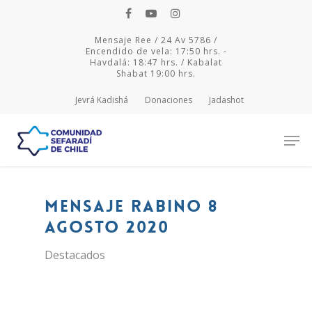
Mensaje Ree / 24 Av 5786 /
Encendido de vela: 17:50 hrs. -
Havdalá: 18:47 hrs. / Kabalat
Shabat 19:00 hrs.
Jevrá Kadishá
Donaciones
Jadashot
Hit enter to search or ESC to close
Mensaje Rabino 8
agosto 2020
Destacados