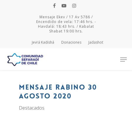
Mensaje Ekev / 17 Av 5786 /
Encendido de vela: 17:46 hrs. -
Havdalá: 18:43 hrs. / Kabalat
Shabat 19:00 hrs.
Jevrá Kadishá
Donaciones
Jadashot
Hit enter to search or ESC to close
Mensaje Rabino 30
agosto 2020
Destacados