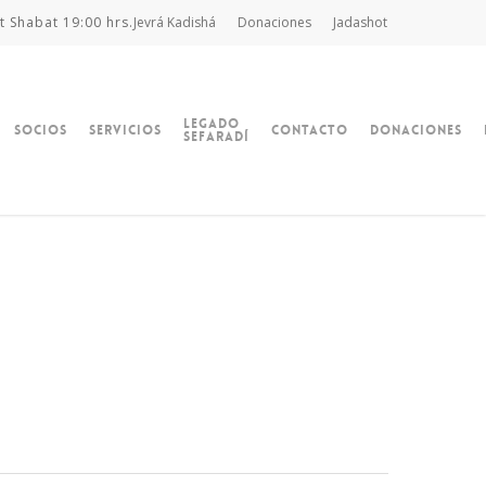
t Shabat 19:00 hrs.
Jevrá Kadishá
Donaciones
Jadashot
Legado
Socios
Servicios
Contacto
Donaciones
Sefaradí