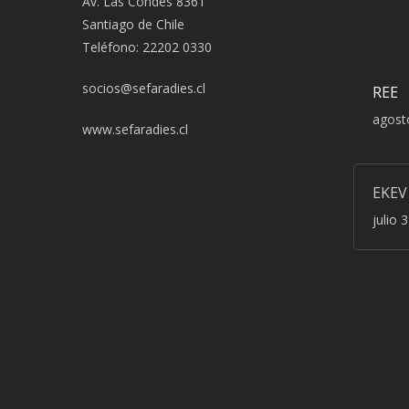
Av. Las Condes 8361
Santiago de Chile
Teléfono: 22202 0330
socios@sefaradies.cl
REE
agost
www.sefaradies.cl
EKEV
julio 