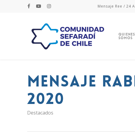
Mensaje Ree / 24 A
Quienes
Somos
Mensaje Rab
2020
Destacados
Hit enter to search or ESC to close