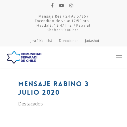
Mensaje Ree / 24 Av 5786 /
Encendido de vela: 17:50 hrs. -
Havdalá: 18:47 hrs. / Kabalat
Shabat 19:00 hrs.
Jevrá Kadishá
Donaciones
Jadashot
Hit enter to search or ESC to close
Mensaje Rabino 3
julio 2020
Destacados