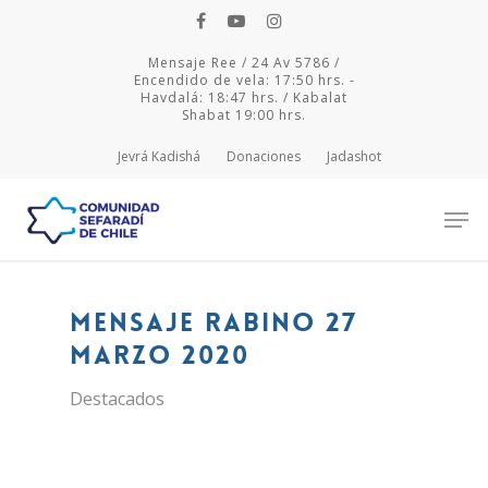
Mensaje Ree / 24 Av 5786 /
Encendido de vela: 17:50 hrs. -
Havdalá: 18:47 hrs. / Kabalat
Shabat 19:00 hrs.
Jevrá Kadishá
Donaciones
Jadashot
Hit enter to search or ESC to close
Mensaje Rabino 27
marzo 2020
Destacados