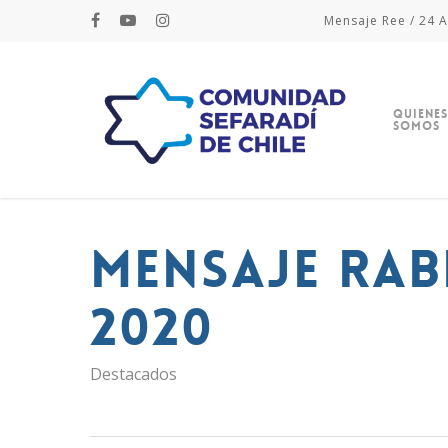
Mensaje Ree / 24 A
Quienes
Somos
Mensaje Rab
2020
Destacados
Hit enter to search or ESC to close