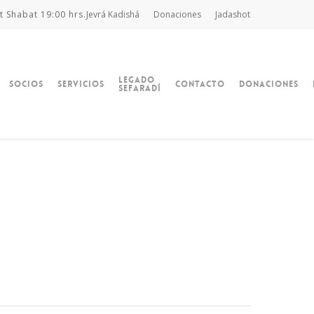
t Shabat 19:00 hrs.
Jevrá Kadishá
Donaciones
Jadashot
Legado
Socios
Servicios
Contacto
Donaciones
Sefaradí