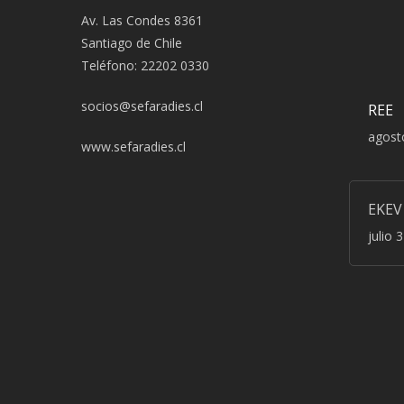
Av. Las Condes 8361
Santiago de Chile
Teléfono: 22202 0330
socios@sefaradies.cl
REE
agost
www.sefaradies.cl
EKEV
julio 