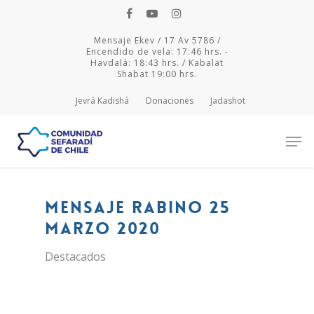
Mensaje Ekev / 17 Av 5786 /
Encendido de vela: 17:46 hrs. -
Havdalá: 18:43 hrs. / Kabalat
Shabat 19:00 hrs.
Jevrá Kadishá
Donaciones
Jadashot
Hit enter to search or ESC to close
Mensaje Rabino 25
marzo 2020
Destacados