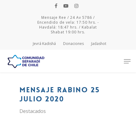
Mensaje Ree / 24 Av 5786 /
Encendido de vela: 17:50 hrs. -
Havdalá: 18:47 hrs. / Kabalat
Shabat 19:00 hrs.
Jevrá Kadishá
Donaciones
Jadashot
Hit enter to search or ESC to close
Mensaje Rabino 25
julio 2020
Destacados