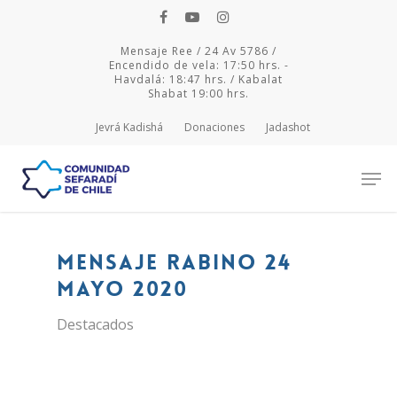
Mensaje Ree / 24 Av 5786 /
Encendido de vela: 17:50 hrs. -
Havdalá: 18:47 hrs. / Kabalat
Shabat 19:00 hrs.
Jevrá Kadishá
Donaciones
Jadashot
Hit enter to search or ESC to close
Mensaje Rabino 24
mayo 2020
Destacados