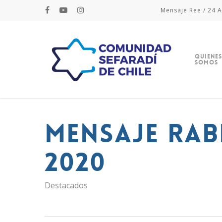
Mensaje Ree / 24 A
Quienes
Somos
Mensaje Rab
2020
Destacados
Hit enter to search or ESC to close