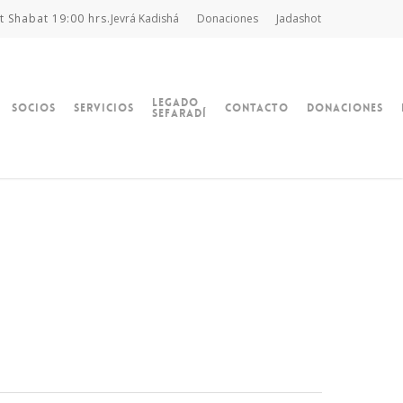
t Shabat 19:00 hrs.
Jevrá Kadishá
Donaciones
Jadashot
Legado
Socios
Servicios
Contacto
Donaciones
Sefaradí