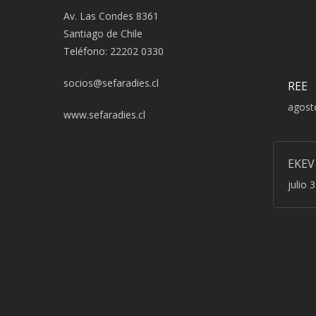
Av. Las Condes 8361
Santiago de Chile
Teléfono: 22202 0330
socios@sefaradies.cl
REE
agost
www.sefaradies.cl
EKEV
julio 