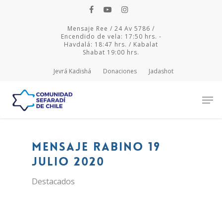
Mensaje Ree / 24 Av 5786 /
Encendido de vela: 17:50 hrs. -
Havdalá: 18:47 hrs. / Kabalat
Shabat 19:00 hrs.
Jevrá Kadishá
Donaciones
Jadashot
Hit enter to search or ESC to close
Mensaje Rabino 19
julio 2020
Destacados