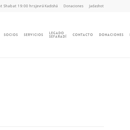
at Shabat 19:00 hrs.
Jevrá Kadishá
Donaciones
Jadashot
Legado
Socios
Servicios
Contacto
Donaciones
Sefaradí