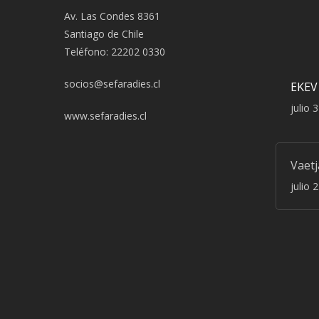
Av. Las Condes 8361
Santiago de Chile
Teléfono: 22202 0330
socios@sefaradies.cl
EKEV
julio 
www.sefaradies.cl
Vaet
julio 