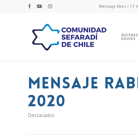
Mensaje Ekev / 17 A
Quienes
Somos
Mensaje Rab
2020
Destacados
Hit enter to search or ESC to close