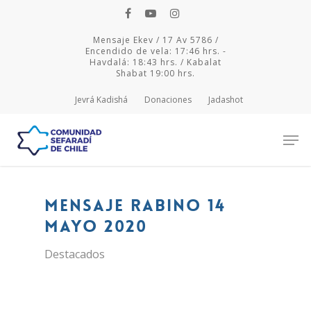
Mensaje Ekev / 17 Av 5786 /
Encendido de vela: 17:46 hrs. -
Havdalá: 18:43 hrs. / Kabalat
Shabat 19:00 hrs.
Jevrá Kadishá
Donaciones
Jadashot
Hit enter to search or ESC to close
Mensaje Rabino 14
mayo 2020
Destacados