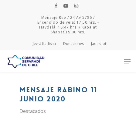
Mensaje Ree / 24 Av 5786 /
Encendido de vela: 17:50 hrs. -
Havdalá: 18:47 hrs. / Kabalat
Shabat 19:00 hrs.
Jevrá Kadishá
Donaciones
Jadashot
Hit enter to search or ESC to close
Mensaje Rabino 11
junio 2020
Destacados