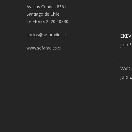
Av. Las Condes 8361
Santiago de Chile
Teléfono: 22202 0330
socios@sefaradies.cl
EKEV
julio 
www.sefaradies.cl
Vaet
julio 