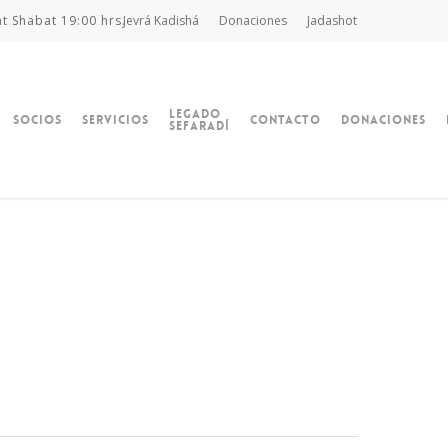
at Shabat 19:00 hrs.
Jevrá Kadishá
Donaciones
Jadashot
Legado
Socios
Servicios
Contacto
Donaciones
Sefaradí