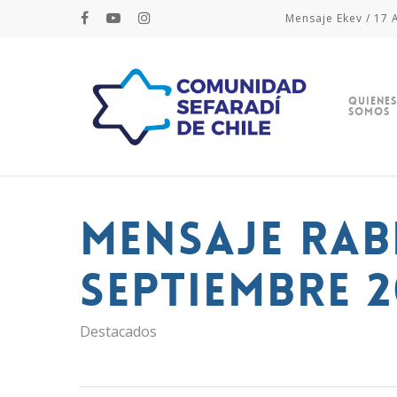
Mensaje Ekev / 17 A
Quienes
Somos
Mensaje Rab
septiembre 
Destacados
Hit enter to search or ESC to close