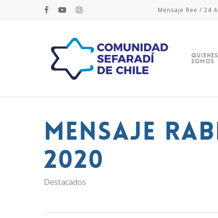
Mensaje Ree / 24 A
Quienes
Somos
Mensaje Rab
2020
Destacados
Hit enter to search or ESC to close