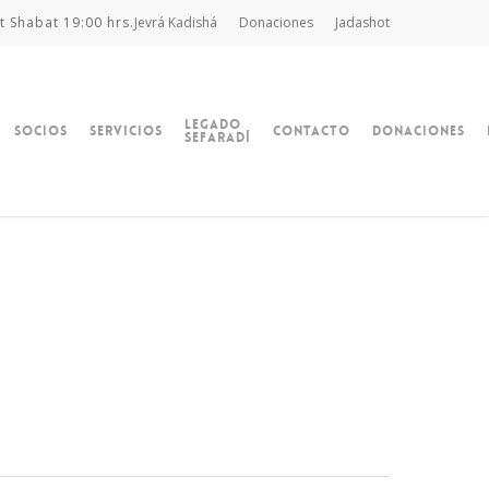
t Shabat 19:00 hrs.
Jevrá Kadishá
Donaciones
Jadashot
Legado
Socios
Servicios
Contacto
Donaciones
Sefaradí