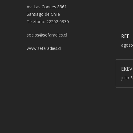
Av. Las Condes 8361
Santiago de Chile
Teléfono: 22202 0330
socios@sefaradies.cl
REE
agost
www.sefaradies.cl
EKEV
julio 