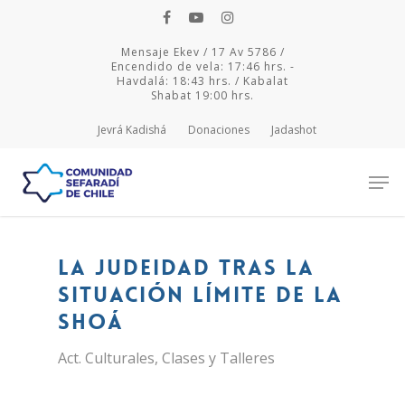
Mensaje Ekev / 17 Av 5786 /
Encendido de vela: 17:46 hrs. -
Havdalá: 18:43 hrs. / Kabalat
Shabat 19:00 hrs.
Jevrá Kadishá
Donaciones
Jadashot
Hit enter to search or ESC to close
La judeidad tras la
situación límite de la
Shoá
Act. Culturales
,
Clases y Talleres