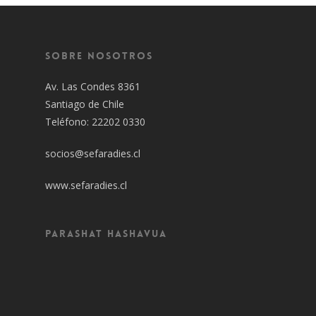
Sobre Nosotros
Av. Las Condes 8361
Santiago de Chile
Teléfono: 22202 0330
socios@sefaradies.cl
www.sefaradies.cl
Parashat Hashavua