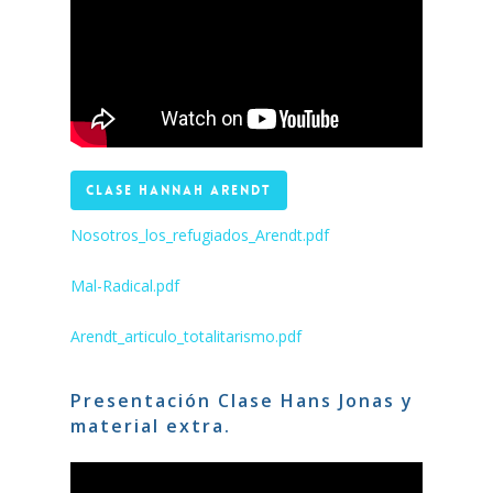
CLASE HANNAH ARENDT
Nosotros_los_refugiados_Arendt.pdf
Mal-Radical.pdf
Arendt_articulo_totalitarismo.pdf
Presentación Clase Hans Jonas y
material extra.