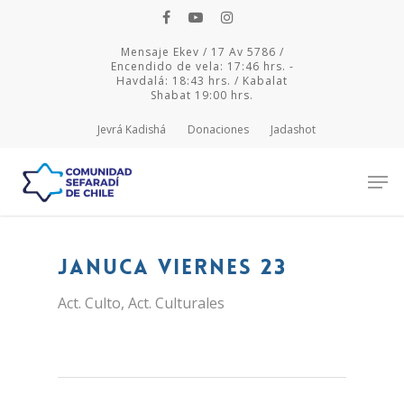
Mensaje Ekev / 17 Av 5786 /
Encendido de vela: 17:46 hrs. -
Havdalá: 18:43 hrs. / Kabalat
Shabat 19:00 hrs.
Jevrá Kadishá
Donaciones
Jadashot
Hit enter to search or ESC to close
Januca viernes 23
Act. Culto
,
Act. Culturales