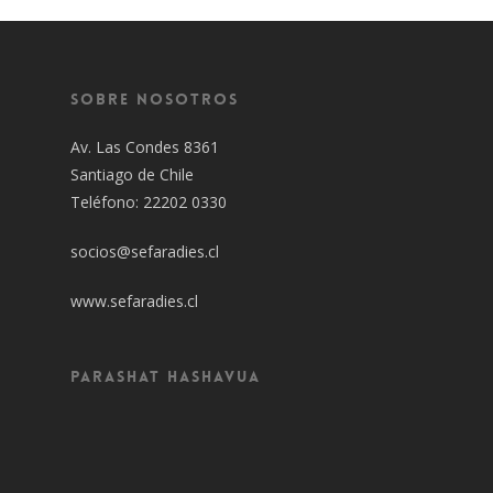
Sobre Nosotros
Av. Las Condes 8361
Santiago de Chile
Teléfono: 22202 0330
socios@sefaradies.cl
www.sefaradies.cl
Parashat Hashavua