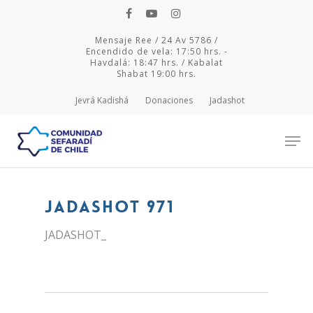
Mensaje Ree / 24 Av 5786 /
Encendido de vela: 17:50 hrs. -
Havdalá: 18:47 hrs. / Kabalat
Shabat 19:00 hrs.
Jevrá Kadishá
Donaciones
Jadashot
Hit enter to search or ESC to close
JADASHOT 971
JADASHOT_