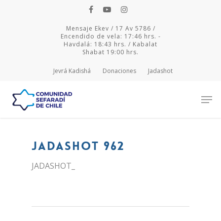
Mensaje Ekev / 17 Av 5786 /
Encendido de vela: 17:46 hrs. -
Havdalá: 18:43 hrs. / Kabalat
Shabat 19:00 hrs.
Jevrá Kadishá
Donaciones
Jadashot
Hit enter to search or ESC to close
JADASHOT 962
JADASHOT_