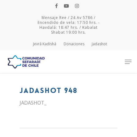
Mensaje Ree / 24 Av 5786 /
Encendido de vela: 17:50 hrs. -
Havdalá: 18:47 hrs. / Kabalat
Shabat 19:00 hrs.
Jevrá Kadishá
Donaciones
Jadashot
Hit enter to search or ESC to close
JADASHOT 948
JADASHOT_