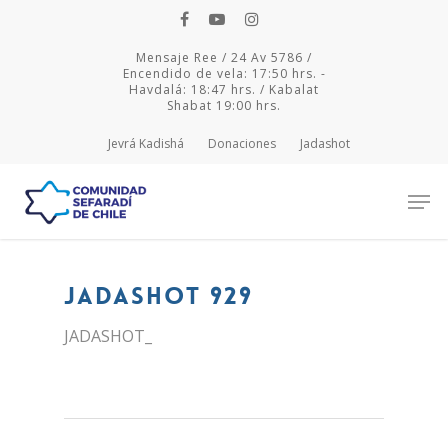
Mensaje Ree / 24 Av 5786 /
Encendido de vela: 17:50 hrs. -
Havdalá: 18:47 hrs. / Kabalat
Shabat 19:00 hrs.
Jevrá Kadishá
Donaciones
Jadashot
Hit enter to search or ESC to close
JADASHOT 929
JADASHOT_