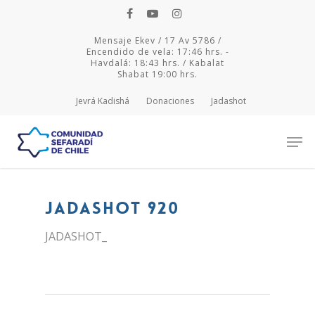
Mensaje Ekev / 17 Av 5786 /
Encendido de vela: 17:46 hrs. -
Havdalá: 18:43 hrs. / Kabalat
Shabat 19:00 hrs.
Jevrá Kadishá
Donaciones
Jadashot
Hit enter to search or ESC to close
JADASHOT 920
JADASHOT_