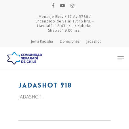
Mensaje Ekev / 17 Av 5786 /
Encendido de vela: 17:46 hrs. -
Havdalá: 18:43 hrs. / Kabalat
Shabat 19:00 hrs.
Jevrá Kadishá
Donaciones
Jadashot
Hit enter to search or ESC to close
JADASHOT 918
JADASHOT_