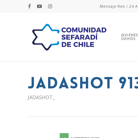
Mensaje Ree / 24 A
Quienes
Somos
JADASHOT 91
JADASHOT_
Hit enter to search or ESC to close