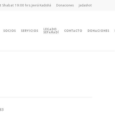
t Shabat 19:00 hrs.
Jevrá Kadishá
Donaciones
Jadashot
Legado
Socios
Servicios
Contacto
Donaciones
Sefaradí
783