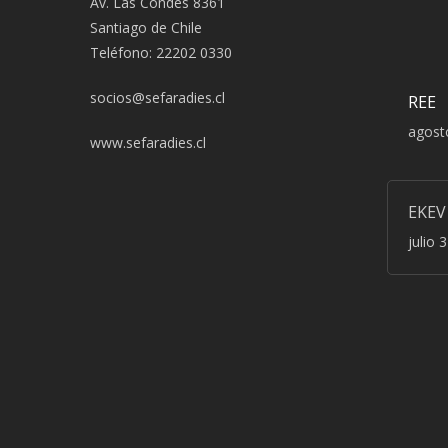
Av. Las Condes 8361
Santiago de Chile
Teléfono: 22202 0330
socios@sefaradies.cl
REE
agost
www.sefaradies.cl
EKEV
julio 