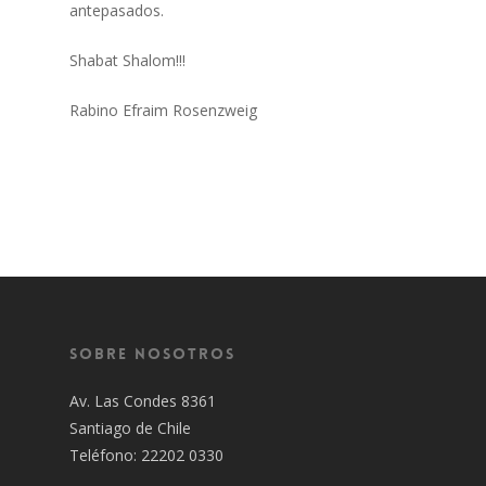
antepasados.
Shabat Shalom!!!
Rabino Efraim Rosenzweig
Sobre Nosotros
Av. Las Condes 8361
Santiago de Chile
Teléfono: 22202 0330