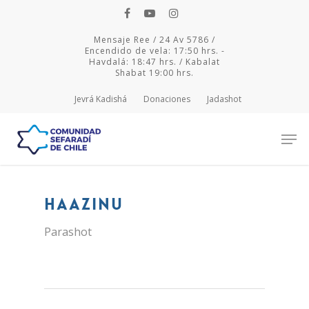
Mensaje Ree / 24 Av 5786 /
Encendido de vela: 17:50 hrs. -
Havdalá: 18:47 hrs. / Kabalat
Shabat 19:00 hrs.
Jevrá Kadishá
Donaciones
Jadashot
Hit enter to search or ESC to close
Haazinu
Parashot