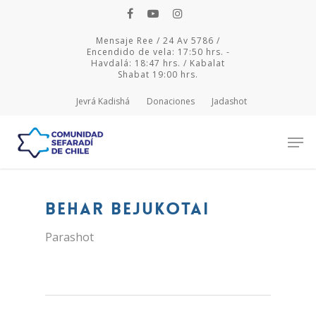
Mensaje Ree / 24 Av 5786 /
Encendido de vela: 17:50 hrs. -
Havdalá: 18:47 hrs. / Kabalat
Shabat 19:00 hrs.
Jevrá Kadishá
Donaciones
Jadashot
Hit enter to search or ESC to close
Behar Bejukotai
Parashot