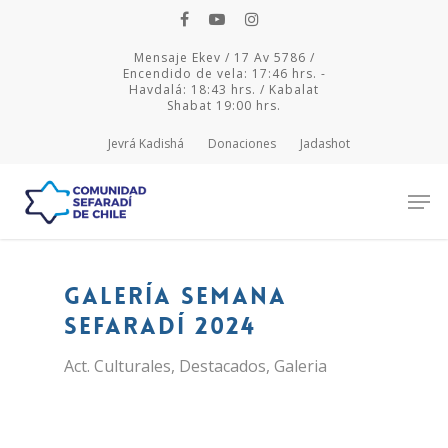
Mensaje Ekev / 17 Av 5786 /
Encendido de vela: 17:46 hrs. -
Havdalá: 18:43 hrs. / Kabalat
Shabat 19:00 hrs.
Jevrá Kadishá
Donaciones
Jadashot
Hit enter to search or ESC to close
Galería Semana
Sefaradí 2024
Act. Culturales
,
Destacados
,
Galeria