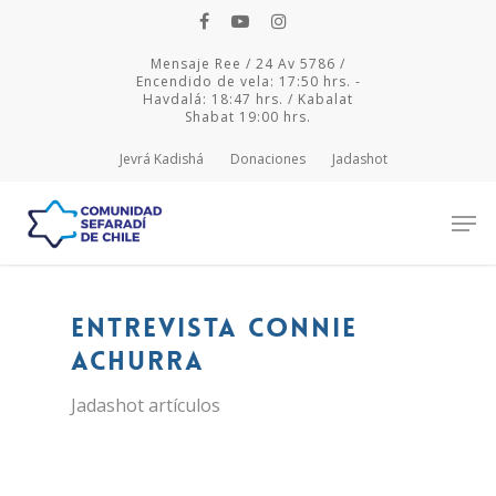
Mensaje Ree / 24 Av 5786 /
Encendido de vela: 17:50 hrs. -
Havdalá: 18:47 hrs. / Kabalat
Shabat 19:00 hrs.
Jevrá Kadishá
Donaciones
Jadashot
Hit enter to search or ESC to close
Entrevista Connie
Achurra
Jadashot artículos